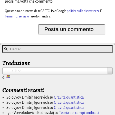
prossima volta che commento.
Questo sito è protetto da reCAPTCHA e Google
politica sulla riservatezza
E
Termini di servizio
fare domanda a.
Traduzione
Italiano
di
Commenti recenti
Solovyov Dmitrij Igorevich
su
Gravità quantistica
Solovyov Dmitrij Igorevich
su
Gravità quantistica
Solovyov Dmitrij Igorevich
su
Gravità quantistica
Igor Vsevolodovich Kedrovskij
su
Teoria dei campi unificati