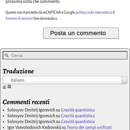
prossima volta che commento.
Questo sito è protetto da reCAPTCHA e Google
politica sulla riservatezza
E
Termini di servizio
fare domanda a.
Traduzione
Italiano
di
Commenti recenti
Solovyov Dmitrij Igorevich
su
Gravità quantistica
Solovyov Dmitrij Igorevich
su
Gravità quantistica
Solovyov Dmitrij Igorevich
su
Gravità quantistica
Igor Vsevolodovich Kedrovskij
su
Teoria dei campi unificati