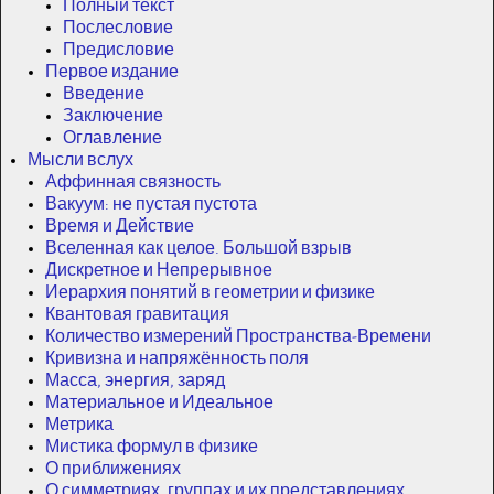
Полный текст
Послесловие
Предисловие
Первое издание
Введение
Заключение
Оглавление
Мысли вслух
Аффинная связность
Вакуум: не пустая пустота
Время и Действие
Вселенная как целое. Большой взрыв
Дискретное и Непрерывное
Иерархия понятий в геометрии и физике
Квантовая гравитация
Количество измерений Пространства-Времени
Кривизна и напряжённость поля
Масса, энергия, заряд
Материальное и Идеальное
Метрика
Мистика формул в физике
О приближениях
О симметриях, группах и их представлениях