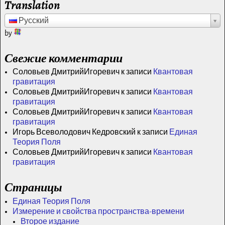
Translation
Русский
by
Свежие комментарии
Соловьев ДмитрийИгоревич
к записи
Квантовая
гравитация
Соловьев ДмитрийИгоревич
к записи
Квантовая
гравитация
Соловьев ДмитрийИгоревич
к записи
Квантовая
гравитация
Игорь Всеволодович Кедровский
к записи
Единая
Теория Поля
Соловьев ДмитрийИгоревич
к записи
Квантовая
гравитация
Страницы
Единая Теория Поля
Измерение и свойства пространства-времени
Второе издание