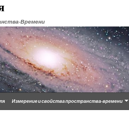
я
анства-Времени
ля
Измерение и свойства пространства-времени