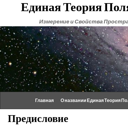
Единая Теория Пол
Измерение и Свойства Простр
Главная
О названии Единая Теория По
Предисловие