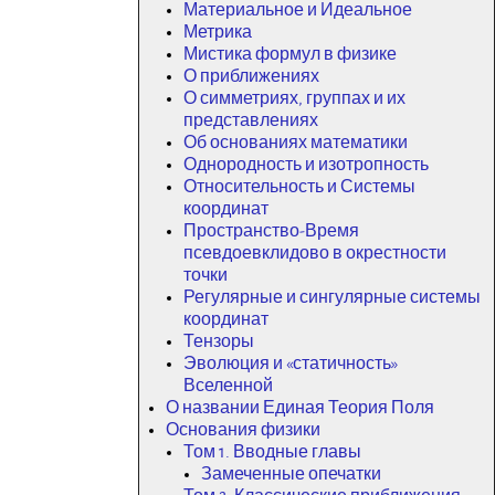
Материальное и Идеальное
Метрика
Мистика формул в физике
О приближениях
О симметриях, группах и их
представлениях
Об основаниях математики
Однородность и изотропность
Относительность и Системы
координат
Пространство-Время
псевдоевклидово в окрестности
точки
Регулярные и сингулярные системы
координат
Тензоры
Эволюция и «статичность»
Вселенной
О названии Единая Теория Поля
Основания физики
Том 1. Вводные главы
Замеченные опечатки