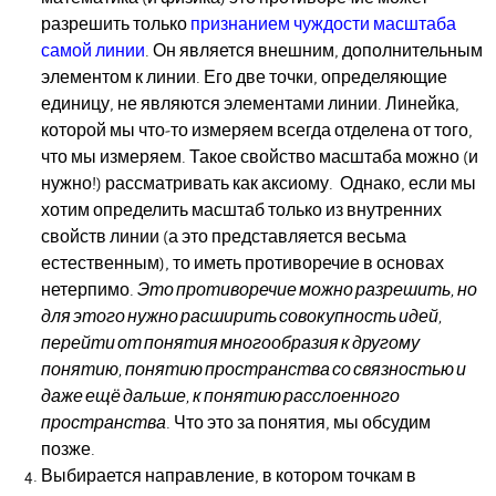
разрешить только
признанием чуждости масштаба
самой линии
. Он является внешним, дополнительным
элементом к линии. Его две точки, определяющие
единицу, не являются элементами линии. Линейка,
которой мы что-то измеряем всегда отделена от того,
что мы измеряем. Такое свойство масштаба можно (и
нужно!) рассматривать как аксиому. Однако, если мы
хотим определить масштаб только из внутренних
свойств линии (а это представляется весьма
естественным), то иметь противоречие в основах
нетерпимо.
Это противоречие можно разрешить, но
для этого нужно расширить совокупность идей,
перейти от понятия многообразия к другому
понятию, понятию пространства со связностью и
даже ещё дальше, к понятию расслоенного
пространства
. Что это за понятия, мы обсудим
позже.
Выбирается направление, в котором точкам в