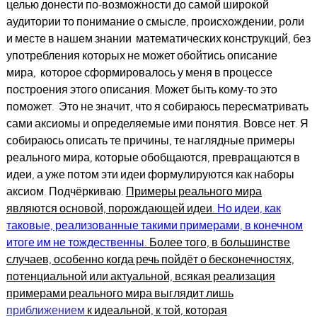
целью донести по-возможности до самой широкой
аудитории то понимание о смысле, происхождении, роли
и месте в нашем знании математических конструкций, без
употребления которых не может обойтись описание
мира, которое сформировалось у меня в процессе
построения этого описания. Может быть кому-то это
поможет. Это не значит, что я собираюсь пересматривать
сами аксиомы и определяемые ими понятия. Вовсе нет. Я
собираюсь описать те причины, те наглядные примеры
реального мира, которые обобщаются, превращаются в
идеи, а уже потом эти идеи формулируются как наборы
аксиом. Подчёркиваю.
Примеры реального мира
являются основой, порождающей идеи.
Но идеи, как
таковые, реализованные такими примерами, в конечном
итоге им не тождественны
. Более того, в большинстве
случаев, особенно когда речь пойдёт о бесконечностях,
потенциальной или актуальной, всякая реализация
примерами реального мира выглядит лишь
приближением
к идеальной, к той, которая