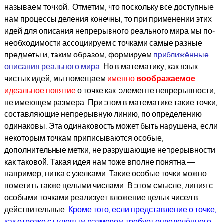
называем точкой. Отметим, что поскольку все доступные
нам процессы деления конечны, то при применении этих
идей для описания непрерывного реального мира мы по-
необходимости ассоциируем с точками самые разные
предметы и, таким образом, формируем
приближённые
описания реального мира
. Но в математику, как язык
чистых идей, мы помещаем
именно
воображаемое
идеальное понятие
о точке как элементе непрерывности,
не имеющем размера. При этом в математике такие точки,
составляющие непрерывную линию, по определению
одинаковы. Эта одинаковость может быть нарушена, если
некоторым точкам приписываются особые,
дополнительные метки, не разрушающие непрерывности
как таковой. Такая идея нам тоже вполне понятна —
например, нитка с узелками. Такие особые точки можно
пометить также целыми числами. В этом смысле, линия с
особыми точками реализует вложение целых чисел в
действительные.
Кроме того, если представление о точке,
как отрезке с нулевым размером требует определённого