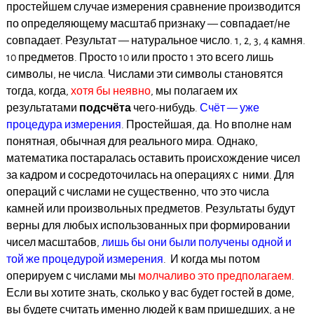
простейшем случае измерения сравнение производится
по определяющему масштаб признаку — совпадает/не
совпадает. Результат — натуральное число. 1, 2, 3, 4 камня.
10 предметов. Просто 10 или просто 1 это всего лишь
символы, не числа. Числами эти символы становятся
тогда, когда,
хотя бы неявно
, мы полагаем их
результатами
подсчёта
чего-нибудь.
Счёт — уже
процедура измерения
. Простейшая, да. Но вполне нам
понятная, обычная для реального мира. Однако,
математика постаралась оставить происхождение чисел
за кадром и сосредоточилась на операциях с ними. Для
операций с числами не существенно, что это числа
камней или произвольных предметов. Результаты будут
верны для любых использованных при формировании
чисел масштабов,
лишь бы они были получены одной и
той же процедурой измерения
. И когда мы потом
оперируем с числами мы
молчаливо это предполагаем
.
Если вы хотите знать, сколько у вас будет гостей в доме,
вы будете считать именно людей к вам пришедших, а не