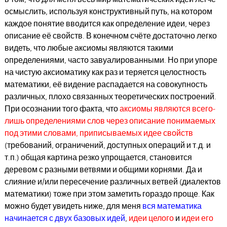
осмыслить, используя конструктивный путь, на котором
каждое понятие вводится как определение идеи, через
описание её свойств. В конечном счёте достаточно легко
видеть, что любые аксиомы являются такими
определениями, часто завуалированными. Но при упоре
на чистую аксиоматику как раз и теряется целостность
математики, её видение распадается на совокупность
различных, плохо связанных теоретических построений.
При осознании того факта, что
аксиомы являются всего-
лишь определениями слов через описание понимаемых
под этими словами, приписываемых идее свойств
(требований, ограничений, доступных операций и т.д. и
т.п.) общая картина резко упрощается, становится
деревом с разными ветвями и общими корнями. Да и
слияние и/или пересечение различных ветвей (диалектов
математики) тоже при этом заметить гораздо проще. Как
можно будет увидеть ниже, для меня
вся математика
начинается с двух базовых идей
,
идеи целого
и
идеи его