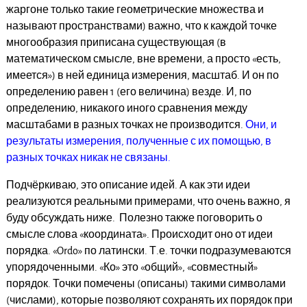
жаргоне только такие геометрические множества и
называют пространствами) важно, что к каждой точке
многообразия приписана существующая (в
математическом смысле, вне времени, а просто «есть,
имеется») в ней единица измерения, масштаб. И он по
определению равен 1 (его величина) везде. И, по
определению, никакого иного сравнения между
масштабами в разных точках не производится.
Они, и
результаты измерения, полученные с их помощью, в
разных точках никак не связаны.
Подчёркиваю, это описание идей. А как эти идеи
реализуются реальными примерами, что очень важно, я
буду обсуждать ниже. Полезно также поговорить о
смысле слова «координата». Происходит оно от идеи
порядка. «Ordo» по латински. Т.е. точки подразумеваются
упорядоченными. «Ко» это «общий», «совместный»
порядок. Точки помечены (описаны) такими символами
(числами), которые позволяют сохранять их порядок при