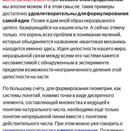
мы вполне можем. И в этом смысле, такие примеры
достаточно
удовлетворительны для формулирования
самой идеи
. Позже я дам иной образ неразрывного
целого, базирующийся на нашем опыте. А сейчас отмечу
только, что корень всех проблем в понимании явлений,
которые объединяются названием «квантовая механика»
находится именно здесь. Идея целостности нашего мира,
неразрывной связи между всеми его частями кажется
несовместимой с обнаруженным в эксперименте
пределом возможности неограниченного деления этой
целостности на части.
По большому счёту, для формирования геометрии, как
системы понятий, помимо точки в виде дискретного
элемента, составляющей множества и ведущей к
понятию натурального числа, необходимо ещё только
понятие непрерывной линии вместе с понятием
действительного числа. При этом можно уже говорить о
геометрии пространства
одного
измерения
. Подчеркну