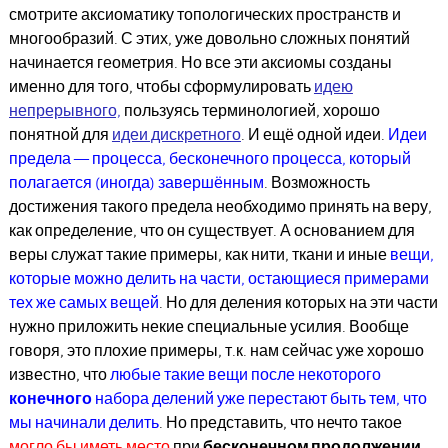
смотрите аксиоматику топологических пространств и
многообразий. С этих, уже довольно сложных понятий
начинается геометрия. Но все эти аксиомы созданы
именно для того, чтобы сформулировать
идею
непрерывного,
пользуясь терминологией, хорошо
понятной для
идеи дискретного
. И ещё одной идеи.
Идеи
предела — процесса, бесконечного процесса, который
полагается (иногда) завершённым
. Возможность
достижения такого предела необходимо принять на веру,
как определение, что он существует. А основанием для
веры служат такие примеры, как нити, ткани и иные
вещи,
которые можно делить на части, остающиеся примерами
тех же самых вещей
. Но для деления которых на эти части
нужно приложить некие специальные усилия. Вообще
говоря, это плохие примеры, т.к. нам сейчас уже хорошо
известно, что
любые такие вещи после некоторого
конечного
набора делений уже перестают быть тем, что
мы начинали делить
. Но представить, что нечто такое
могло бы иметь место
при
бесконечном продолжении