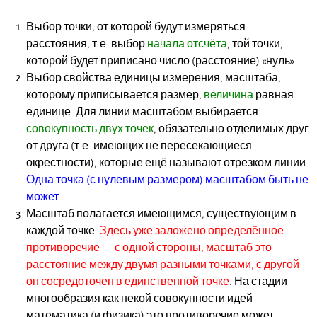
Выбор точки, от которой будут измеряться
расстояния, т.е. выбор
начала отсчёта
, той точки,
которой будет приписано число (расстояние) «нуль».
Выбор свойства единицы измерения, масштаба,
которому приписывается размер,
величина
равная
единице. Для линии масштабом выбирается
совокупность двух точек
, обязательно отделимых друг
от друга (т.е. имеющих не пересекающиеся
окрестности), которые ещё называют отрезком линии.
Одна точка (с нулевым размером) масштабом быть не
может
.
Масштаб полагается имеющимся, существующим в
каждой точке.
Здесь уже заложено определённое
противоречие — с одной стороны, масштаб это
расстояние между двумя разными точками, с другой
он сосредоточен в единственной точке
. На стадии
многообразия как некой совокупности идей
математика (и физика) это противоречие может