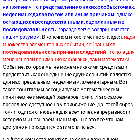
напряжения, то
представление о неких особых точках,
неделимых далее по тем или иным причинам
, однако
остающихся всегда связанными, сцепленными в
последовательность
, гораздо легче воспринимается
нашим разумом.
В конечном итоге, именно эта идея,
идея
множества элементарных событий, собранных в
последовательность причин и следствий
, и стала для
меня основой понимания как физики, так и математики
.
Событие, которое мы не можем никакими средствами
представить как объединение других событий является
для нас предельным, неделимым, элементарным. Вот
такое событие мы ассоциируем с математическим
понятием не имеющей размеров точки. И это самое
последнее доступное нам приближение. Да, такой образ
точки годится отнюдь не для всех точек непрерывности,
которую мы называем «наш мир». Но это всё что нам
доступно и приходится с этим считаться.
Сейчас я хочу остановиться на одном важнейшем