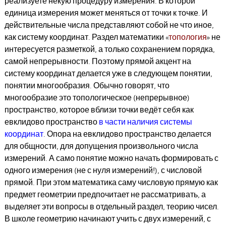
реализуете некую процедуру измерения. В которой
единица измерения может меняться от точки к точке. И
действительные числа представляют собой не что иное,
как систему координат. Раздел математики «
топология
» не
интересуется разметкой, а только сохранением порядка,
самой непрерывности. Поэтому прямой акцент на
систему координат делается уже в следующем понятии,
понятии многообразия. Обычно говорят, что
многообразие это топологическое (непрерывное)
пространство, которое вблизи точки ведёт себя как
евклидово пространство
в части наличия системы
координат
. Опора на евклидово пространство делается
для общности, для допущения произвольного числа
измерений. А само понятие можно начать формировать с
одного измерения (не с нуля измерений!), с числовой
прямой. При этом математика саму числовую прямую как
предмет геометрии предпочитает не рассматривать, а
выделяет эти вопросы в отдельный раздел, теорию чисел.
В школе геометрию начинают учить с двух измерений, с