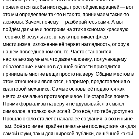
появляются как бы ниоткуда, простой декларацией — вот
это мы определяем так-то и так-то, принимаем такие-то
аксиомы. Зачем, почему — разбирайтесь сами. А мы
пойдём дальше и построим на этих аксиомах красивую
теорию. В результате, в науку проникает флёр
мистицизма, изложение её теряет наглядность, опору в
нашем повседневном опыте. Часто становится
настолько заумным, что даже человеку, получающему
образование именно в данной области приходится
принимать многие вещи просто на веру. Общим местом в
этом отношении являются, например, представления о
квантовой механике. Самые основы её подаются как
нечто изначально противоречивое. Не старайся понять.
Прими формализм на веру и не вдумывайся в смысл
символов, а только вычисляй. Это всё, что тебе доступно.
Прошло около ста лет с начала её создания, а воз и ныне
там. Всё это имеет крайне печальные последствия как для
самой науки, так и для широкой публики, лишённой какой-