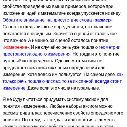
свойстве приведённых выше примеров, которое при
изложении идей в математике всегда упускается из виду.
Обратите внимание, на присутствие слова «
размер
«
.
Слово это ведь никак не определяется, его значение
полагается очевидным. Значит за сценой осталось кое-
что важное. А именно, за сценой осталось понятие
«
измерение
«. И не случайно речь уже пошла о
геометрии
пространства одного измерения
. Но тогда и это понятие
нужно чётко определить. Однако математика не
предлагает пока никаких явных определений для
измерения, хотя вовсю им пользуется. На самом деле,
как
только речь пошла о числах, то за их спиной
всегда
стоит
измерение
. Даже если это числа натуральные.
Я не буду пытаться придумать систему аксиом для
понятия «измерение». Любые наборы аксиом можно
рассматривать как перечисление свойств определяемого
понятия. Поэтому, так же, как и для понятия «элемент»,
«точка», я перечислю свойства, объединённые в этом