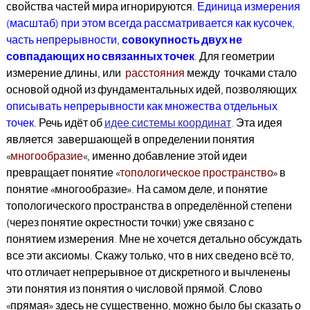
свойства частей мира игнорируются.
Единица измерения
(масштаб) при этом всегда рассматривается как кусочек,
часть непрерывности,
совокупность двух не
совпадающих но связанных точек
. Для геометрии
измерение длины, или
расстояния
между точками стало
основой одной из фундаментальных идей, позволяющих
описывать непрерывности как множества отдельных
точек
. Речь идёт об
идее системы координат
. Эта идея
является завершающей в определении понятия
«
многообразие
«, именно добавление этой идеи
превращает понятие «
топологическое пространство
» в
понятие «многообразие». На самом деле, и понятие
топологического пространства в определённой степени
(через понятие окрестности точки) уже связано с
понятием измерения. Мне не хочется детально обсуждать
все эти аксиомы. Скажу только, что в них сведено всё то,
что отличает непрерывное от дискретного и вычленены
эти понятия из понятия о числовой прямой. Слово
«прямая» здесь не существенно, можно было бы сказать о