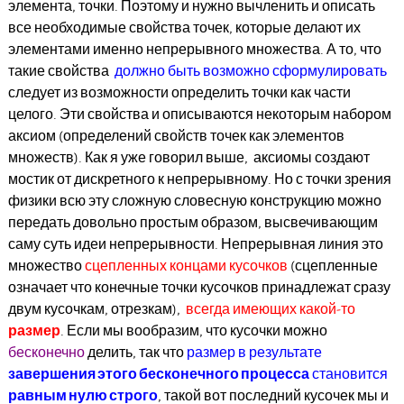
элемента, точки. Поэтому и нужно вычленить и описать
все необходимые свойства точек, которые делают их
элементами именно непрерывного множества. А то, что
такие свойства
должно быть возможно сформулировать
следует из возможности определить точки как части
целого. Эти свойства и описываются некоторым набором
аксиом (определений свойств точек как элементов
множеств). Как я уже говорил выше, аксиомы создают
мостик от дискретного к непрерывному. Но с точки зрения
физики всю эту сложную словесную конструкцию можно
передать довольно простым образом, высвечивающим
саму суть идеи непрерывности. Непрерывная линия это
множество
сцепленных концами кусочков
(сцепленные
означает что конечные точки кусочков принадлежат сразу
двум кусочкам, отрезкам),
всегда имеющих какой-то
размер
. Если мы вообразим, что кусочки можно
бесконечно
делить, так что
размер в результате
завершения этого бесконечного процесса
становится
равным нулю строго
, такой вот последний кусочек мы и