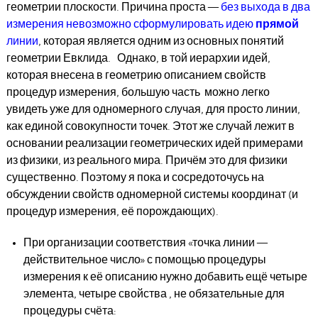
геометрии плоскости. Причина проста —
без выхода в два
измерения невозможно сформулировать идею
прямой
линии
, которая является одним из основных понятий
геометрии Евклида. Однако, в той иерархии идей,
которая внесена в геометрию описанием свойств
процедур измерения, большую часть можно легко
увидеть уже для одномерного случая, для просто линии,
как единой совокупности точек. Этот же случай лежит в
основании реализации геометрических идей примерами
из физики, из реального мира. Причём это для физики
существенно. Поэтому я пока и сосредоточусь на
обсуждении свойств одномерной системы координат (и
процедур измерения, её порождающих).
При организации соответствия «точка линии —
действительное число» с помощью процедуры
измерения к её описанию нужно добавить ещё четыре
элемента, четыре свойства , не обязательные для
процедуры счёта: