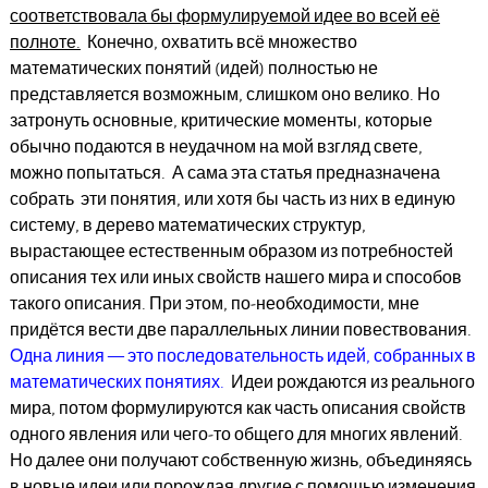
соответствовала бы формулируемой идее во всей её
полноте.
Конечно, охватить всё множество
математических понятий (идей) полностью не
представляется возможным, слишком оно велико. Но
затронуть основные, критические моменты, которые
обычно подаются в неудачном на мой взгляд свете,
можно попытаться. А сама эта статья предназначена
собрать эти понятия, или хотя бы часть из них в единую
систему, в дерево математических структур,
вырастающее естественным образом из потребностей
описания тех или иных свойств нашего мира и способов
такого описания. При этом, по-необходимости, мне
придётся вести две параллельных линии повествования.
Одна линия — это последовательность идей, собранных в
математических понятиях.
Идеи рождаются из реального
мира, потом формулируются как часть описания свойств
одного явления или чего-то общего для многих явлений.
Но далее они получают собственную жизнь, объединяясь
в новые идеи или порождая другие с помощью изменения