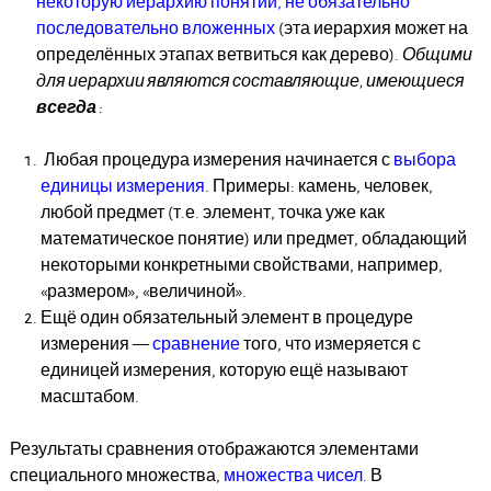
некоторую иерархию понятий, не обязательно
последовательно вложенных
(эта иерархия может на
определённых этапах ветвиться как дерево).
Общими
для иерархии являются составляющие, имеющиеся
всегда
:
Любая процедура измерения начинается с
выбора
единицы измерения
. Примеры: камень, человек,
любой предмет (т.е. элемент, точка уже как
математическое понятие) или предмет, обладающий
некоторыми конкретными свойствами, например,
«размером», «величиной».
Ещё один обязательный элемент в процедуре
измерения —
сравнение
того, что измеряется с
единицей измерения, которую ещё называют
масштабом.
Результаты сравнения отображаются элементами
специального множества,
множества чисел
. В