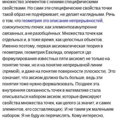
множество элементов с некими специфическими
свойствами. Но сами эти специфические свойства точки
такой образ не подчёркивает, не делает наглядными. Речь
о том, что
геометрия это описание непрерывностей
,
совокупности
точек, как элементов внутренне
связанных, а не разобщённых
. Множества точек как
отдельных и, в тоже время, как целостных объектов.
Именно поэтому, первая аксиоматическая теория в
геометрии, геометрия Евклида, опирается (до
формулирования известных пяти аксиом!) не только на
понятие точки, но и на понятие непрерывной линии
(прямой), и даже на понятие поверхности (плоскости). Это
означает, что аксиом должно быть больше, ведь эти
понятия тоже нужно формализовать. Позднее эта
внутренняя связанность точек в математике стала
описываться набором аксиом, которые фиксируют
свойства множества точек, как целого (а значит, и самих
элементов, его составляющих). И не таким уж маленьким
набором. Я не буду их перечислять. Кому интересно,