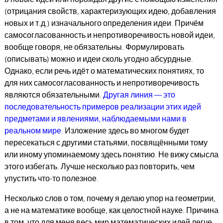
(отрицания свойств, характеризующих идею, добавления
новых и т.д.) изначального определения идеи. Причём
самосогласованность и непротиворечивость новой идеи,
вообще говоря, не обязательны. Формулировать
(описывать) можно и идеи сколь угодно абсурдные.
Однако, если речь идёт о математических понятиях, то
для них самосогласованность и непротиворечивость
являются обязательными.
Другая линия — это
последовательность примеров реализации этих идей
предметами и явлениями, наблюдаемыми нами в
реальном мире.
Изложение здесь во многом будет
пересекаться с другими статьями, посвящёнными тому
или иному упоминаемому здесь понятию. Не вижу смысла
этого избегать. Лучше несколько раз повторить, чем
упустить что-то полезное.
Несколько слов о том, почему я делаю упор на геометрии,
а не на математике вообще, как целостной науке. Причина
в том, что для меня весь мир математических идей легче