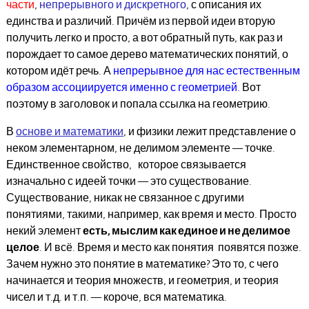
части
,
непрерывного и дискретного
, с описания их
единства и различий. Причём из первой идеи вторую
получить легко и просто, а вот обратный путь, как раз и
порождает то самое дерево математических понятий, о
котором идёт речь. А
непрерывное для нас естественным
образом ассоциируется именно с геометрией
. Вот
поэтому в заголовок и попала ссылка на геометрию.
В
основе и математики
, и физики лежит представление о
неком элементарном, не делимом элементе — точке.
Единственное свойство, которое связывается
изначально с идеей точки — это существование.
Существование, никак не связанное с другими
понятиями, такими, например, как время и место. Просто
некий элемент
есть, мыслим как единое и не делимое
целое
. И всё. Время и место как понятия появятся позже.
Зачем нужно это понятие в математике? Это то, с чего
начинается и теория множеств, и геометрия, и теория
чисел и т.д. и т.п. — короче, вся математика.