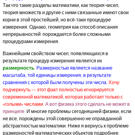
Так что такие разделы математики, как теория чисел,
теория множеств и другие с ними связанные имеют свои
корни в этой простейшей, но всё-таки процедуре
измерения. Однако, геометрия как способ описания
непрерывностей порождается более сложными
процедурами измерения.
Важнейшим свойством чисел, появляющихся в
результате процедур измерения является их
размерность
.
Размерностью является название
масштаба, той единицы измерения, в результате
сравнения с которой были получены эти числа
.
Хочу
подчеркнуть — этот факт полностью игнорируется
современной математикой, которая работает только с
«голыми» числами.
А вот физика этого сделать не может в
принципе
. И многие проблемы сегодняшней физики, если
не все, порождены этой совершенно не оправданной
абстрактностью математики. Ниже я вернусь к проблеме
размерностей математических объектов подробнее.