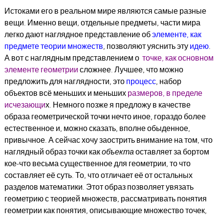
Истоками его в реальном мире являются самые разные
вещи. Именно вещи, отдельные предметы, части мира
легко дают наглядное представление об
элементе, как
предмете теории множеств
, позволяют уяснить эту
идею
.
А вот с наглядным представлением о
точке, как основном
элементе геометрии
сложнее. Лучшее, что можно
предложить для наглядности, это
процесс
, набор
объектов всё меньших и меньших
размеров,
в пределе
исчезающи
х. Немного позже я предложу в качестве
образа геометрической точки нечто иное, гораздо более
естественное и, можно сказать, вполне обыденное,
привычное. А сейчас хочу заострить внимание на том, что
наглядный образ точки как
объекта
оставляет за бортом
кое-что весьма существенное для геометрии, то что
составляет её суть. То, что отличает её от остальных
разделов математики. Этот образ позволяет увязать
геометрию с теорией множеств, рассматривать понятия
геометрии как понятия, описывающие множество точек,