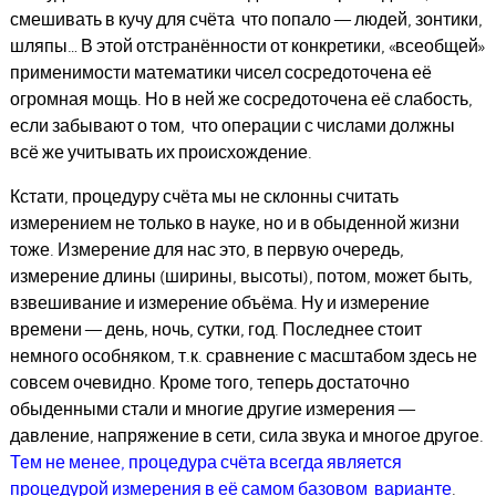
смешивать в кучу для счёта что попало — людей, зонтики,
шляпы… В этой отстранённости от конкретики, «всеобщей»
применимости математики чисел сосредоточена её
огромная мощь. Но в ней же сосредоточена её слабость,
если забывают о том, что операции с числами должны
всё же учитывать их происхождение.
Кстати, процедуру счёта мы не склонны считать
измерением не только в науке, но и в обыденной жизни
тоже. Измерение для нас это, в первую очередь,
измерение длины (ширины, высоты), потом, может быть,
взвешивание и измерение объёма. Ну и измерение
времени — день, ночь, сутки, год. Последнее стоит
немного особняком, т.к. сравнение с масштабом здесь не
совсем очевидно. Кроме того, теперь достаточно
обыденными стали и многие другие измерения —
давление, напряжение в сети, сила звука и многое другое.
Тем не менее, процедура счёта всегда является
процедурой измерения в её самом базовом варианте
.