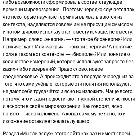
либо возможности сформировать соответствующее
времени мировоззрение. Поэтому нередко случается так,
что некоторые научные термины выхватываются из
контекста, наделяются совсем им не присущим смыслом
и потом широко используются к месту и, чаще, не к месту.
Например, слово «энергия» — что такое биоэнергия? Или
психическая? Или «чакры» — «вихри энергии»? А понятие
поля в таком вот контексте — «биополе»? Или понятие о
количестве измерений, которое используют запросто без
каких-либо измерений? Право слово, новое
средневековье. А происходит это в первую очередь из-за
того, что сами учёные, которые эти понятия используют,
не дают себе труда чётко и ясно их изложить. Чаще всего
потому, что и сами не достигают нужной степени чёткости
и ясности в своём мировоззрении. Как говорят, ясно
понято — ясно изложено. А когда самому не ясно, то и
изложение оставляет желать лучшего…
Раздел «Мысли вслух» этого сайта как раз и имеет своей